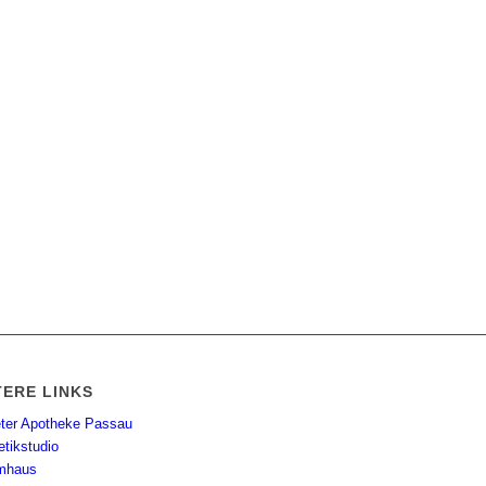
TERE LINKS
eter Apotheke Passau
tikstudio
mhaus