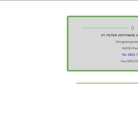
ST. PETER APOTHEKE 
Königsbergerst
94036 Pas
Tel: 0851 
Fax:0851/5