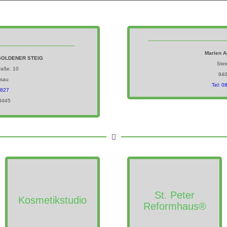
Marien A
GOLDENER STEIG
Stei
raße. 10
94
sau
Tel: 
7827
8445
St. Peter
Kosmetikstudio
Reformhaus®