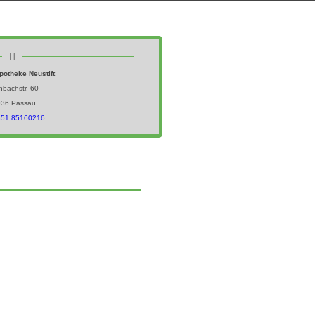
potheke Neustift
nbachstr. 60
036 Passau
0851 85160216