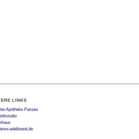
TERE LINKS
eter Apotheke Passau
tikstudio
mhaus
ekers-edelbrand.de